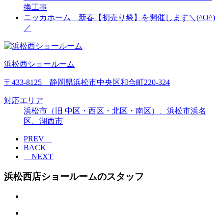
換工事
ニッカホーム 新春【初売り祭】を開催します＼(^O^)
／
浜松西ショールーム
〒433-8125 静岡県浜松市中央区和合町220-324
対応エリア
浜松市（旧 中区・西区・北区・南区）、浜松市浜名
区、湖西市
PREV
BACK
NEXT
浜松西店ショールームのスタッフ