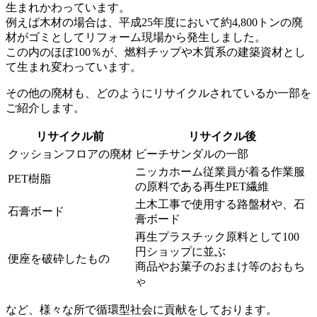
生まれかわっています。
例えば木材の場合は、平成25年度において約4,800トンの廃
材がゴミとしてリフォーム現場から発生しました。
この内のほぼ100％が、燃料チップや木質系の建築資材とし
て生まれ変わっています。
その他の廃材も、どのようにリサイクルされているか一部を
ご紹介します。
リサイクル前
リサイクル後
クッションフロアの廃材
ビーチサンダルの一部
ニッカホーム従業員が着る作業服
PET樹脂
の原料である再生PET繊維
土木工事で使用する路盤材や、石
石膏ボード
膏ボード
再生プラスチック原料として100
円ショップに並ぶ
便座を破砕したもの
商品やお菓子のおまけ等のおもち
ゃ
など、様々な所で循環型社会に貢献をしております。