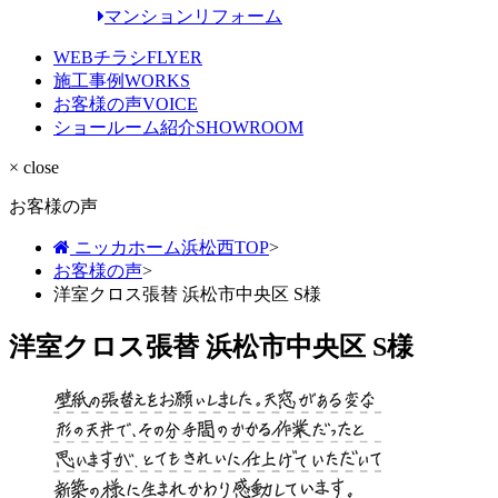
マンションリフォーム
WEBチラシ
FLYER
施工事例
WORKS
お客様の声
VOICE
ショールーム紹介
SHOWROOM
× close
お客様の声
ニッカホーム浜松西TOP
>
お客様の声
>
洋室クロス張替 浜松市中央区 S様
洋室クロス張替 浜松市中央区 S様