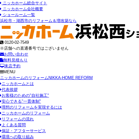
ニッカホーム総合サイト
ニッカホーム会社概要
ショールーム一覧
浜松市・湖西市のリフォーム＆増改築なら
0120-02-7549
※店舗への直通番号ではございません
お問い合わせ
無料見積もり
来店予約
MENU
ニッカホームのリフォーム
NIKKA-HOME REFORM
ニッカホームとは
代表挨拶
お客様のための"自社施工"
安心できる"一貫体制"
理想のリフォームを実現するには
ニッカホームのリフォーム
リフォームの流れ
よくある質問
保証・アフターサービス
環境への取り組み