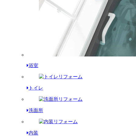
浴室
トイレ
洗面所
内装