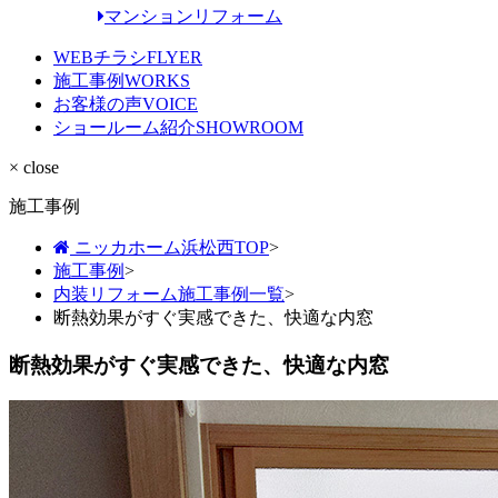
マンションリフォーム
WEBチラシ
FLYER
施工事例
WORKS
お客様の声
VOICE
ショールーム紹介
SHOWROOM
× close
施工事例
ニッカホーム浜松西TOP
>
施工事例
>
内装リフォーム施工事例一覧
>
断熱効果がすぐ実感できた、快適な内窓
断熱効果がすぐ実感できた、快適な内窓