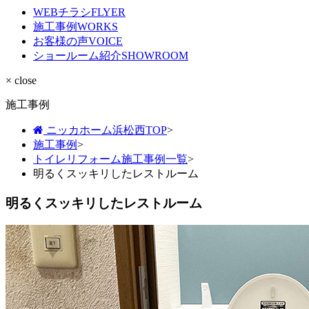
WEBチラシ
FLYER
施工事例
WORKS
お客様の声
VOICE
ショールーム紹介
SHOWROOM
× close
施工事例
ニッカホーム浜松西TOP
>
施工事例
>
トイレリフォーム施工事例一覧
>
明るくスッキリしたレストルーム
明るくスッキリしたレストルーム